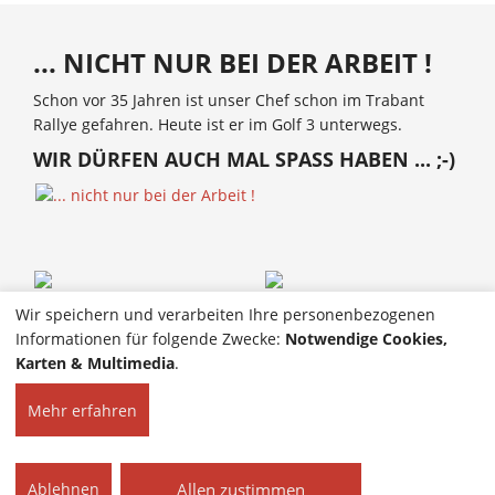
... NICHT NUR BEI DER ARBEIT !
Schon vor 35 Jahren ist unser Chef schon im Trabant
Rallye gefahren. Heute ist er im Golf 3 unterwegs.
WIR DÜRFEN AUCH MAL SPASS HABEN ... ;-)
Wir speichern und verarbeiten Ihre personenbezogenen
Informationen für folgende Zwecke:
Notwendige Cookies,
Karten & Multimedia
.
Mehr erfahren
HOME
KONTAKT
© 2026 Torsten Brunke |
Allen zustimmen
Ablehnen
IMPRESSUM
Alle Rechte vorbehalten.